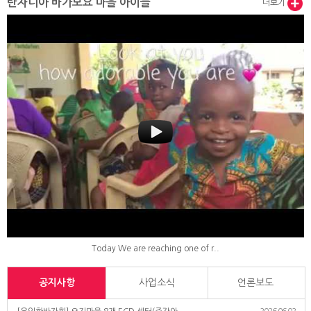
탄자니아 바가모요 마을 아이들
더보기
Today We are reaching one of r..
공지사항
사업소식
언론보도