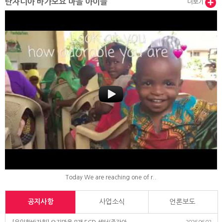
탄자니아 바가모요 마을 아이들
더보기
Today We are reaching one of r..
공지사항
사업소식
언론보도