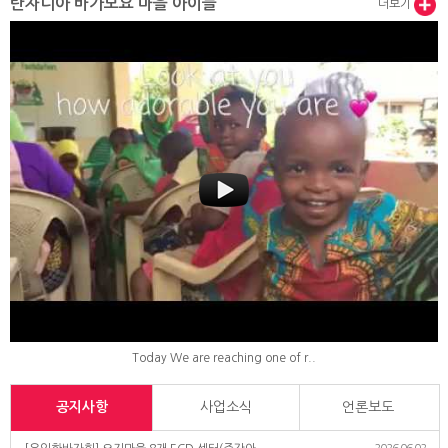
탄자니아 바가모요 마을 아이들
더보기
Today We are reaching one of r..
공지사항
사업소식
언론보도